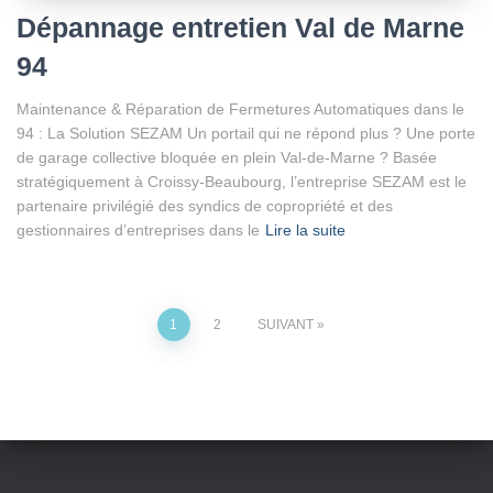
Dépannage entretien Val de Marne
94
Maintenance & Réparation de Fermetures Automatiques dans le
94 : La Solution SEZAM Un portail qui ne répond plus ? Une porte
de garage collective bloquée en plein Val-de-Marne ? Basée
stratégiquement à Croissy-Beaubourg, l’entreprise SEZAM est le
partenaire privilégié des syndics de copropriété et des
gestionnaires d’entreprises dans le
Lire la suite
Pagination
1
2
SUIVANT
des
publications