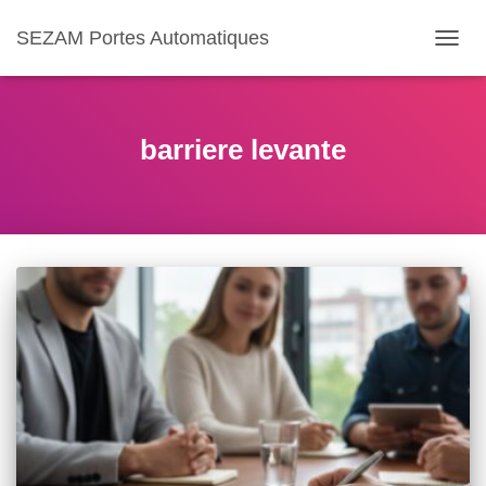
SEZAM Portes Automatiques
OUVR
LA
NAVIG
barriere levante