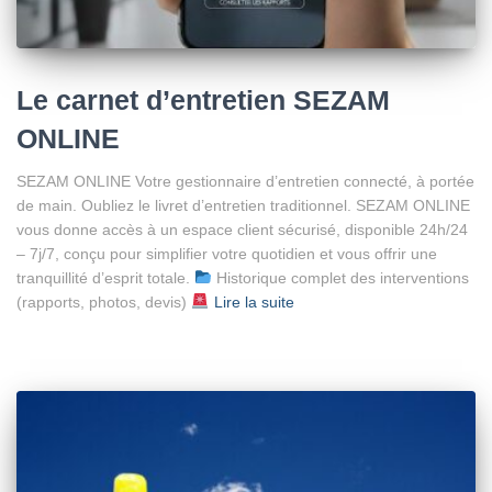
Le carnet d’entretien SEZAM
ONLINE
SEZAM ONLINE Votre gestionnaire d’entretien connecté, à portée
de main. Oubliez le livret d’entretien traditionnel. SEZAM ONLINE
vous donne accès à un espace client sécurisé, disponible 24h/24
– 7j/7, conçu pour simplifier votre quotidien et vous offrir une
tranquillité d’esprit totale.
Historique complet des interventions
(rapports, photos, devis)
Lire la suite