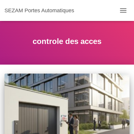
SEZAM Portes Automatiques
OUVR
LA
NAVIG
controle des acces