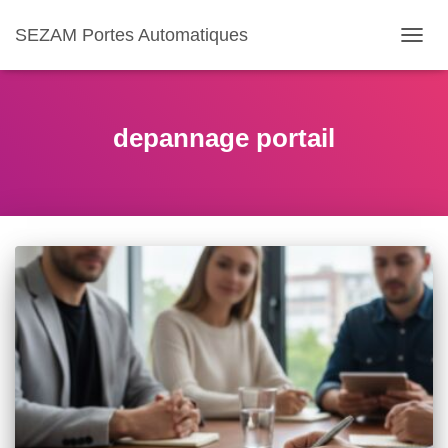
SEZAM Portes Automatiques
OUVR
LA
NAVIG
depannage portail