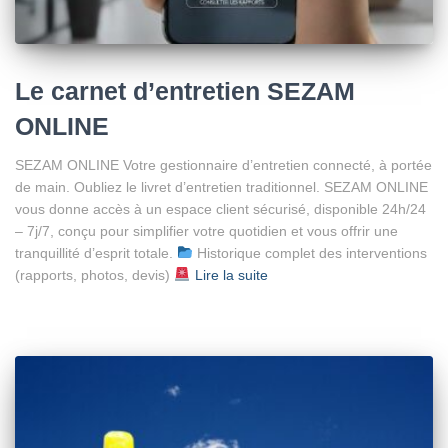
Le carnet d’entretien SEZAM
ONLINE
SEZAM ONLINE Votre gestionnaire d’entretien connecté, à portée
de main. Oubliez le livret d’entretien traditionnel. SEZAM ONLINE
vous donne accès à un espace client sécurisé, disponible 24h/24
– 7j/7, conçu pour simplifier votre quotidien et vous offrir une
tranquillité d’esprit totale.
Historique complet des interventions
(rapports, photos, devis)
Lire la suite