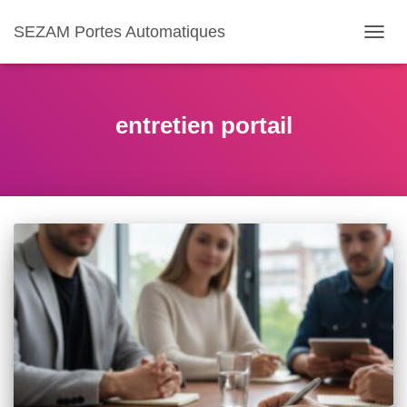
SEZAM Portes Automatiques
OUVR
LA
NAVIG
entretien portail