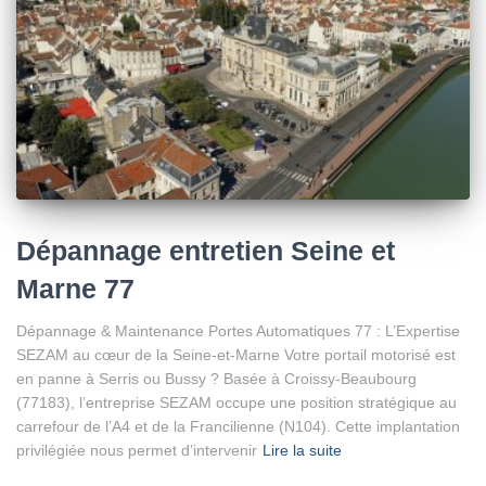
Dépannage entretien Seine et
Marne 77
Dépannage & Maintenance Portes Automatiques 77 : L’Expertise
SEZAM au cœur de la Seine-et-Marne Votre portail motorisé est
en panne à Serris ou Bussy ? Basée à Croissy-Beaubourg
(77183), l’entreprise SEZAM occupe une position stratégique au
carrefour de l’A4 et de la Francilienne (N104). Cette implantation
privilégiée nous permet d’intervenir
Lire la suite