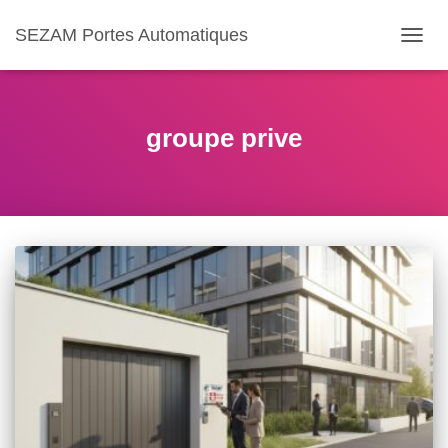
SEZAM Portes Automatiques
OUVR
LA
NAVIG
groupe prive