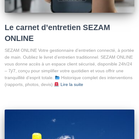
Le carnet d’entretien SEZAM
ONLINE
SEZAM ONLINE Votre gestionnaire d’entretien connecté, à portée
de main. Oubliez le livret d’entretien traditionnel. SEZAM ONLINE
vous donne accès à un espace client sécurisé, disponible 24h/24
– 7j/7, conçu pour simplifier votre quotidien et vous offrir une
tranquillité d’esprit totale.
Historique complet des interventions
(rapports, photos, devis)
Lire la suite