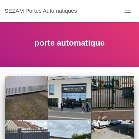
SEZAM Portes Automatiques
OUVR
LA
NAVIG
porte automatique