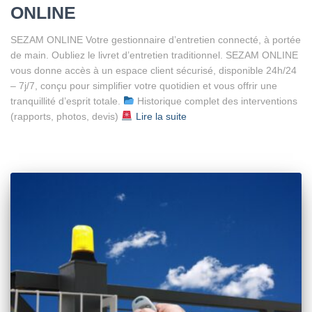
ONLINE
SEZAM ONLINE Votre gestionnaire d’entretien connecté, à portée
de main. Oubliez le livret d’entretien traditionnel. SEZAM ONLINE
vous donne accès à un espace client sécurisé, disponible 24h/24
– 7j/7, conçu pour simplifier votre quotidien et vous offrir une
tranquillité d’esprit totale.
Historique complet des interventions
(rapports, photos, devis)
Lire la suite