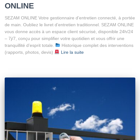
ONLINE
SEZAM ONLINE Votre gestionnaire d’entretien connecté, à portée
de main. Oubliez le livret d’entretien traditionnel. SEZAM ONLINE
vous donne accès à un espace client sécurisé, disponible 24h/24
– 7j/7, conçu pour simplifier votre quotidien et vous offrir une
tranquillité d’esprit totale.
Historique complet des interventions
(rapports, photos, devis)
Lire la suite