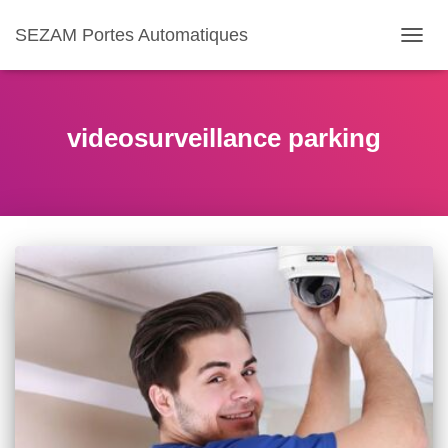
SEZAM Portes Automatiques
OUVR
LA
NAVIG
videosurveillance parking