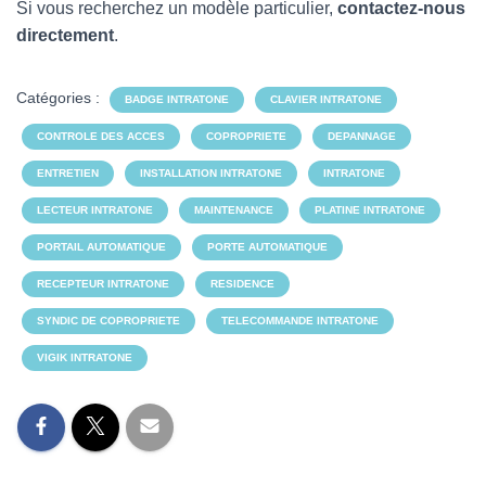
Si vous recherchez un modèle particulier,
contactez-nous
directement
.
Catégories :
BADGE INTRATONE
CLAVIER INTRATONE
CONTROLE DES ACCES
COPROPRIETE
DEPANNAGE
ENTRETIEN
INSTALLATION INTRATONE
INTRATONE
LECTEUR INTRATONE
MAINTENANCE
PLATINE INTRATONE
PORTAIL AUTOMATIQUE
PORTE AUTOMATIQUE
RECEPTEUR INTRATONE
RESIDENCE
SYNDIC DE COPROPRIETE
TELECOMMANDE INTRATONE
VIGIK INTRATONE