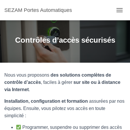
SEZAM Portes Automatiques
O
U
V
R
I
Contrôles d’accès sécurisés
R
/
F
E
R
M
Nous vous proposons
des solutions complètes de
E
R
contrôle d’accès
, faciles à gérer
sur site ou à distance
L
via Internet
.
A
N
Installation, configuration et formation
assurées par nos
A
équipes. Ensuite, vous pilotez vos accès en toute
V
I
simplicité :
G
A
Programmer, suspendre ou supprimer des accès