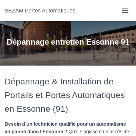
SEZAM Portes Automatiques
O
U
V
R
I
Dépannage entretien Essonne 91
R
/
F
E
R
M
E
Dépannage & Installation de
R
L
Portails et Portes Automatiques
A
N
en Essonne (91)
A
V
I
Besoin d’un technicien qualifié pour un automatisme
G
A
en panne dans l’Essonne ?
Qu’il s’agisse d’un accès de