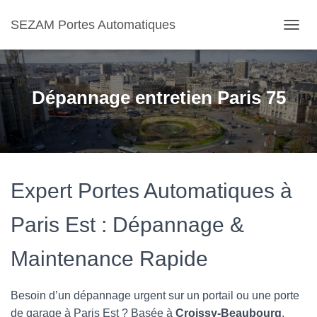
SEZAM Portes Automatiques
O
U
V
R
I
Dépannage entretien Paris 75
R
/
F
E
R
M
E
Expert Portes Automatiques à
R
L
Paris Est : Dépannage &
A
N
A
Maintenance Rapide
V
I
G
Besoin d’un dépannage urgent sur un portail ou une porte
A
de garage à Paris Est ? Basée à
Croissy-Beaubourg
,