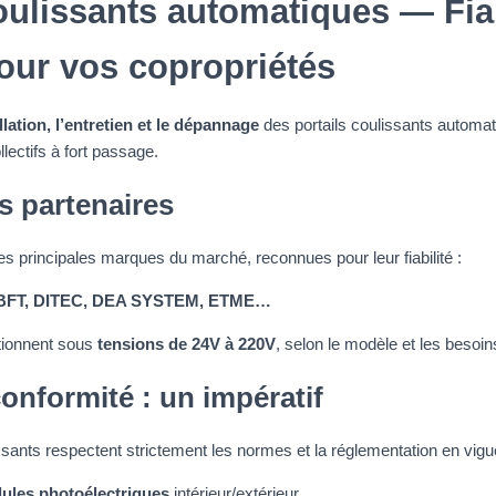
oulissants automatiques — Fiab
pour vos copropriétés
lation, l’entretien et le dépannage
des portails coulissants automat
llectifs à fort passage.
 partenaires
es principales marques du marché, reconnues pour leur fiabilité :
 BFT, DITEC, DEA SYSTEM, ETME…
tionnent sous
tensions de 24V à 220V
, selon le modèle et les besoin
conformité : un impératif
issants respectent strictement les normes et la réglementation en vig
lules photoélectriques
intérieur/extérieur