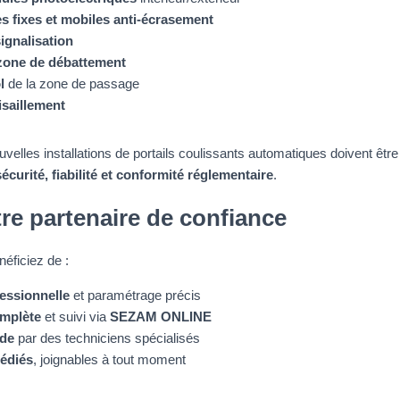
 fixes et mobiles anti-écrasement
ignalisation
 zone de débattement
l
de la zone de passage
isaillement
velles installations de portails coulissants automatiques doivent êtr
sécurité, fiabilité et conformité réglementaire
.
re partenaire de confiance
ficiez de :
fessionnelle
et paramétrage précis
mplète
et suivi via
SEZAM ONLINE
ide
par des techniciens spécialisés
dédiés
, joignables à tout moment