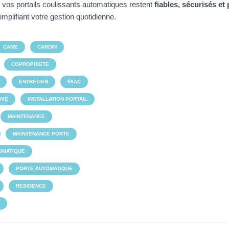
vos portails coulissants automatiques restent
fiables, sécurisés et
simplifiant votre gestion quotidienne.
CAME
CARDIN
COPROPRIETE
ENTRETIEN
FAAC
IVE
INSTALLATION PORTAIL
MAINTENANCE
MAINTENANCE PORTE
OMATIQUE
PORTE AUTOMATIQUE
RESIDENCE