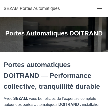
SEZAM Portes Automatiques
O
U
V
R
I
Portes Automatiques DOITRAND
R
/
F
E
R
M
E
Portes automatiques
R
L
DOITRAND — Performance
A
N
collective, tranquillité durable
A
V
I
Avec
SEZAM
, vous bénéficiez de l’expertise complète
G
A
autour des portes automatiques
DOITRAND
: installation,