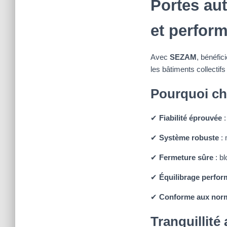
Portes a
et perfor
Avec
SEZAM
, bénéfic
les bâtiments collectifs
Pourquoi ch
✔
Fiabilité éprouvée
:
✔
Système robuste
: 
✔
Fermeture sûre
: b
✔
Équilibrage perfor
✔
Conforme aux nor
Tranquillit