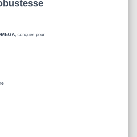
obustesse
OMEGA
, conçues pour
re