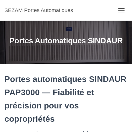
SEZAM Portes Automatiques
O
U
V
R
I
Portes Automatiques SINDAUR
R
/
F
E
R
M
E
Portes automatiques SINDAUR
R
L
PAP3000 — Fiabilité et
A
N
précision pour vos
A
V
I
copropriétés
G
A