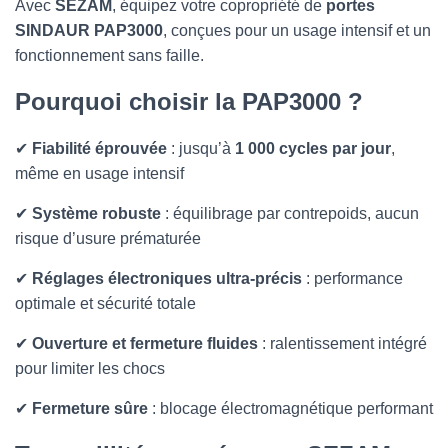
T
Avec
SEZAM
, équipez votre copropriété de
portes
I
SINDAUR PAP3000
, conçues pour un usage intensif et un
O
fonctionnement sans faille.
N
Pourquoi choisir la PAP3000 ?
✔
Fiabilité éprouvée
: jusqu’à
1 000 cycles par jour
,
même en usage intensif
✔
Système robuste
: équilibrage par contrepoids, aucun
risque d’usure prématurée
✔
Réglages électroniques ultra-précis
: performance
optimale et sécurité totale
✔
Ouverture et fermeture fluides
: ralentissement intégré
pour limiter les chocs
✔
Fermeture sûre
: blocage électromagnétique performant