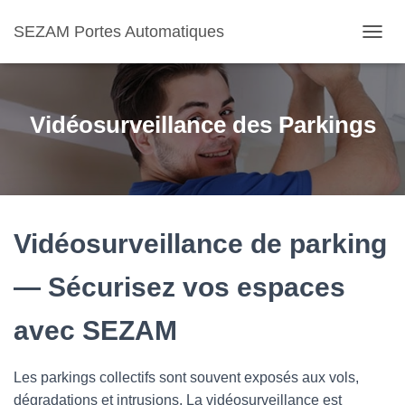
SEZAM Portes Automatiques
O
U
V
R
I
Vidéosurveillance des Parkings
R
/
F
E
R
M
E
Vidéosurveillance de parking
R
L
— Sécurisez vos espaces
A
N
A
avec SEZAM
V
I
G
Les parkings collectifs sont souvent exposés aux vols,
A
dégradations et intrusions. La vidéosurveillance est