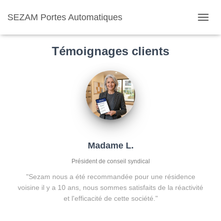
SEZAM Portes Automatiques
O
U
V
Témoignages clients
R
I
R
/
F
E
R
M
E
R
Madame L.
L
A
Président de conseil syndical
N
A
"Sezam nous a été recommandée pour une résidence
V
voisine il y a 10 ans, nous sommes satisfaits de la réactivité
I
et l'efficacité de cette société."
G
A