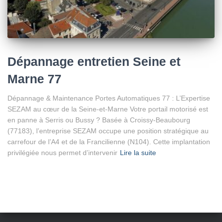
Dépannage entretien Seine et
Marne 77
Dépannage & Maintenance Portes Automatiques 77 : L’Expertise
SEZAM au cœur de la Seine-et-Marne Votre portail motorisé est
en panne à Serris ou Bussy ? Basée à Croissy-Beaubourg
(77183), l’entreprise SEZAM occupe une position stratégique au
carrefour de l’A4 et de la Francilienne (N104). Cette implantation
privilégiée nous permet d’intervenir
Lire la suite