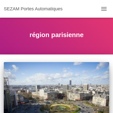
SEZAM Portes Automatiques
OUVR
LA
NAVIG
région parisienne