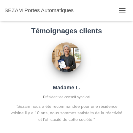
SEZAM Portes Automatiques
O
U
V
Témoignages clients
R
I
R
/
F
E
R
M
E
R
Madame L.
L
A
Président de conseil syndical
N
A
"Sezam nous a été recommandée pour une résidence
V
voisine il y a 10 ans, nous sommes satisfaits de la réactivité
I
et l'efficacité de cette société."
G
A