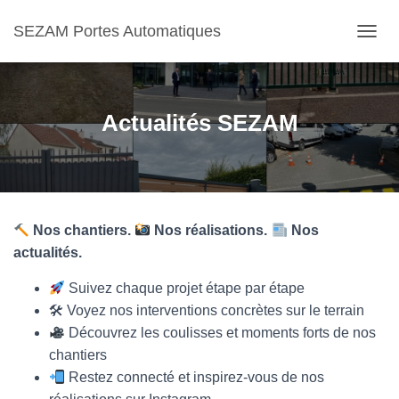
SEZAM Portes Automatiques
O
U
V
R
I
Actualités SEZAM
R
/
F
E
R
M
Nos chantiers.
Nos réalisations.
Nos
E
R
actualités.
L
A
Suivez chaque projet étape par étape
N
🛠 Voyez nos interventions concrètes sur le terrain
A
Découvrez les coulisses et moments forts de nos
V
I
chantiers
G
Restez connecté et inspirez-vous de nos
A