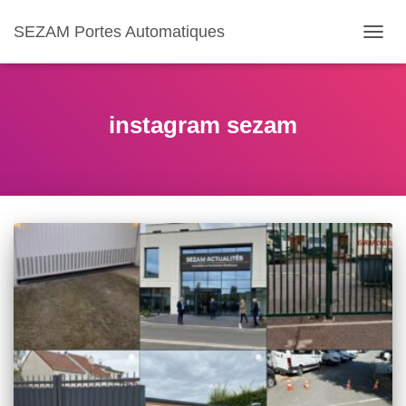
SEZAM Portes Automatiques
OUVR
LA
NAVIG
instagram sezam