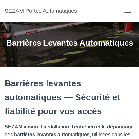
SEZAM Portes Automatiques
O
U
V
R
I
Barrières Levantes Automatiques
R
/
F
E
R
M
E
Barrières levantes
R
L
automatiques — Sécurité et
A
N
fiabilité pour vos accès
A
V
I
SEZAM assure l’installation, l’entretien et le dépannage
G
A
des
barrières levantes automatiques
, utilisées dans les