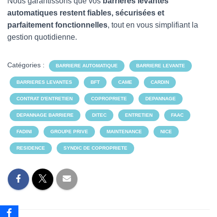
Nous garantissons que vos
barrières levantes
automatiques restent fiables, sécurisées et
parfaitement fonctionnelles
, tout en vous simplifiant la
gestion quotidienne.
Catégories :
BARRIERE AUTOMATIQUE
BARRIERE LEVANTE
BARRIERES LEVANTES
BFT
CAME
CARDIN
CONTRAT D'ENTRETIEN
COPROPRIETE
DEPANNAGE
DEPANNAGE BARRIERE
DITEC
ENTRETIEN
FAAC
FADINI
GROUPE PRIVE
MAINTENANCE
NICE
RESIDENCE
SYNDIC DE COPROPRIETE