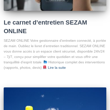
Le carnet d’entretien SEZAM
ONLINE
SEZAM ONLINE Votre gestionnaire d’entretien connecté, à portée
de main. Oubliez le livret d’entretien traditionnel. SEZAM ONLINE
vous donne accès à un espace client sécurisé, disponible 24h/24
– 7j/7, conçu pour simplifier votre quotidien et vous offrir une
tranquillité d’esprit totale.
Historique complet des interventions
(rapports, photos, devis)
Lire la suite