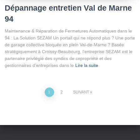
Dépannage entretien Val de Marne
94
Maintenance & Réparation de Fermetures Automatiques dans le
94 : La Solution SEZAM Un portail qui ne répond plus ? Une porte
de garage collective bloquée en plein Val-de-Marne ? Basée
stratégiquement à Croissy-Beaubourg, l’entreprise SEZAM est le
partenaire privilégié des syndics de copropriété et des
gestionnaires d’entreprises dans le
Lire la suite
Pagination
1
2
SUIVANT
des
publications