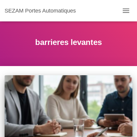
SEZAM Portes Automatiques
OUVR
LA
NAVIG
barrieres levantes