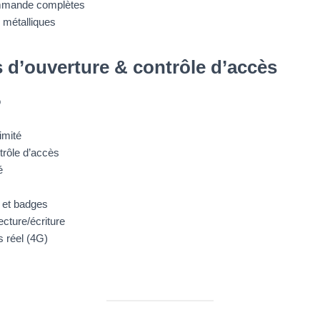
mmande complètes
 métalliques
’ouverture & contrôle d’accès
o
imité
trôle d’accès
é
et badges
cture/écriture
 réel (4G)