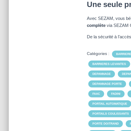
Une seule pr
Avec SEZAM, vous bén
complète
via SEZAM 
De la sécurité à l’accè
Catégories :
BARRIERE
BARRIERES LEVANTES
DEPANNAGE
DEPA
DEPANNAGE PORTE
FAAC
FADINI
PORTAIL AUTOMATIQUE
PORTAILS COULISSANTS
PORTE DOITRAND