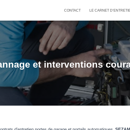
CONTACT
LE CARNET D’ENTRETI
nnage et interventions cour
ntrats d’entretien portes de garage et portails automatiques,
SEZAM 