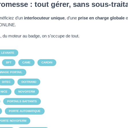
omesse : tout gérer, sans sous-traita
éficiez d’un
interlocuteur unique
, d’une
prise en charge globale
e
ONLINE.
s, du moteur au badge, on s’occupe de tout.
 LEVANTE
BFT
CAME
CARDIN
NNAGE PORTAIL
DITEC
DOITRAND
NICE
NOVOFERM
PORTAILS BATTANTS
PORTE AUTOMATIQUE
PORTE NOVOFERM