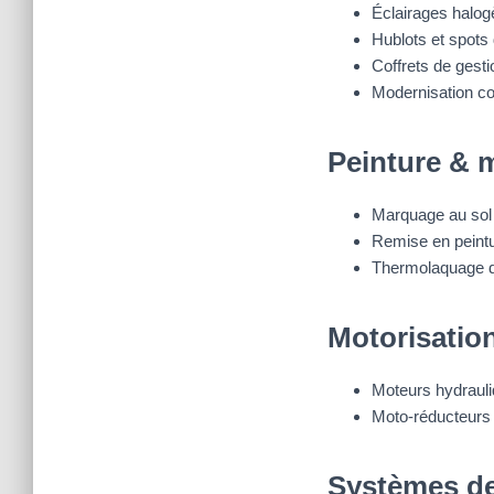
Éclairages halo
Hublots et spots
Coffrets de gest
Modernisation c
Peinture & 
Marquage au sol 
Remise en peintur
Thermolaquage d
Motorisatio
Moteurs hydrauli
Moto-réducteurs
Systèmes de