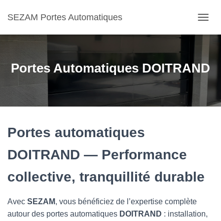
SEZAM Portes Automatiques
O
U
V
R
I
Portes Automatiques DOITRAND
R
/
F
E
R
M
E
Portes automatiques
R
L
DOITRAND — Performance
A
N
collective, tranquillité durable
A
V
I
Avec
SEZAM
, vous bénéficiez de l’expertise complète
G
A
autour des portes automatiques
DOITRAND
: installation,