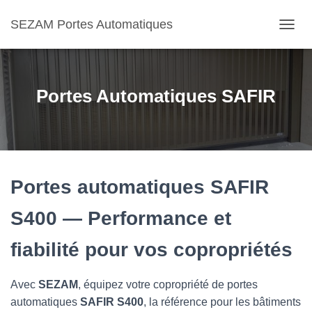
SEZAM Portes Automatiques
O
U
V
R
I
Portes Automatiques SAFIR
R
/
F
E
R
M
E
Portes automatiques SAFIR
R
L
S400 — Performance et
A
N
fiabilité pour vos copropriétés
A
V
I
Avec
SEZAM
, équipez votre copropriété de portes
G
A
automatiques
SAFIR S400
, la référence pour les bâtiments