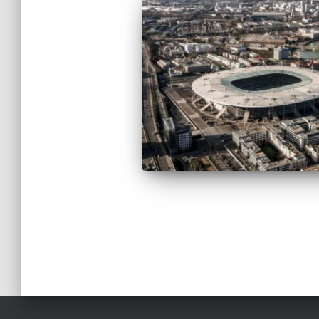
Pagination
des
publications