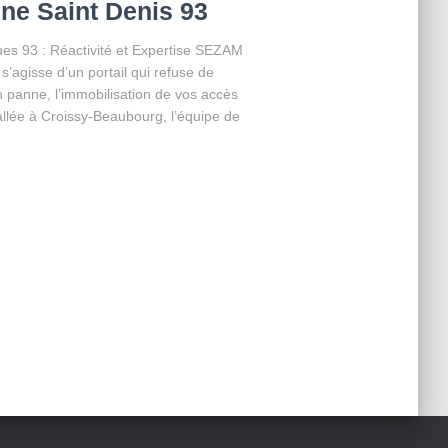
ne Saint Denis 93
s 93 : Réactivité et Expertise SEZAM
’agisse d’un portail qui refuse de
n panne, l’immobilisation de vos accès
tallée à Croissy-Beaubourg, l’équipe de