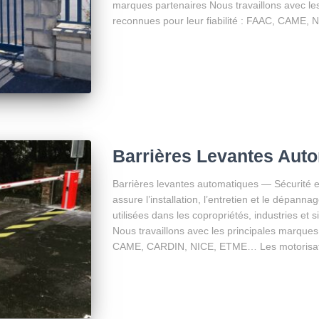
marques partenaires Nous travaillons avec le
reconnues pour leur fiabilité : FAAC, CAME, 
Barrières Levantes Aut
Barrières levantes automatiques — Sécurité e
assure l’installation, l’entretien et le dépann
utilisées dans les copropriétés, industries et 
Nous travaillons avec les principales marques 
CAME, CARDIN, NICE, ETME… Les motorisat