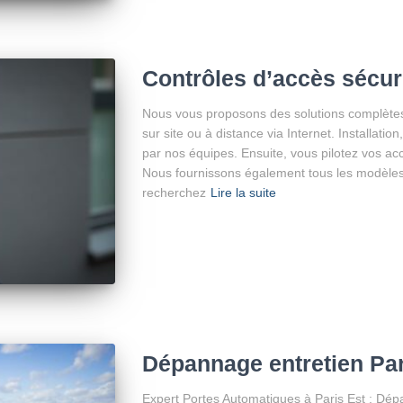
Contrôles d’accès sécur
Nous vous proposons des solutions complètes 
sur site ou à distance via Internet. Installatio
par nos équipes. Ensuite, vous pilotez vos accè
Nous fournissons également tous les modèle
recherchez
Lire la suite
Dépannage entretien Par
Expert Portes Automatiques à Paris Est : D