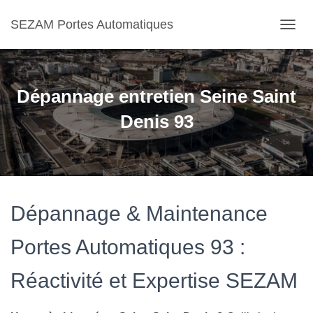
SEZAM Portes Automatiques
O
U
V
R
I
Dépannage entretien Seine Saint
R
/
Denis 93
F
E
R
M
E
R
Dépannage & Maintenance
L
A
N
Portes Automatiques 93 :
A
V
Réactivité et Expertise SEZAM
I
G
A