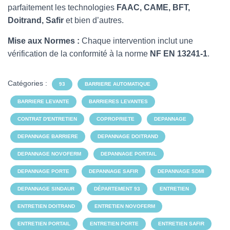
parfaitement les technologies
FAAC, CAME, BFT,
Doitrand, Safir
et bien d’autres.
Mise aux Normes :
Chaque intervention inclut une
vérification de la conformité à la norme
NF EN 13241-1
.
Catégories :
93
BARRIERE AUTOMATIQUE
BARRIERE LEVANTE
BARRIERES LEVANTES
CONTRAT D'ENTRETIEN
COPROPRIETE
DEPANNAGE
DEPANNAGE BARRIERE
DEPANNAGE DOITRAND
DEPANNAGE NOVOFERM
DEPANNAGE PORTAIL
DEPANNAGE PORTE
DEPANNAGE SAFIR
DEPANNAGE SDMI
DEPANNAGE SINDAUR
DÉPARTEMENT 93
ENTRETIEN
ENTRETIEN DOITRAND
ENTRETIEN NOVOFERM
ENTRETIEN PORTAIL
ENTRETIEN PORTE
ENTRETIEN SAFIR