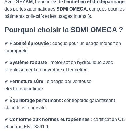
T
Avec
SEZAM
, bénéficiez de
l’entretien et du dépannage
I
des portes automatiques
SDMI OMEGA
, conçues pour les
O
bâtiments collectifs et les usages intensifs.
N
Pourquoi choisir la SDMI OMEGA ?
✔
Fiabilité éprouvée
: conçue pour un usage intensif en
copropriété
✔
Système robuste
: motorisation hydraulique avec
ralentissement en ouverture et fermeture
✔
Fermeture sûre
: blocage par ventouse
électromagnétique
✔
Équilibrage performant
: contrepoids garantissant
stabilité et longévité
✔
Conforme aux normes européennes
: certification CE
et norme EN 13241-1