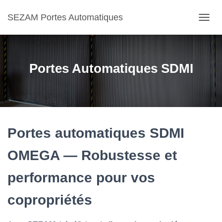
SEZAM Portes Automatiques
O
U
V
R
I
Portes Automatiques SDMI
R
/
F
E
R
M
E
Portes automatiques SDMI
R
L
OMEGA — Robustesse et
A
N
performance pour vos
A
V
I
copropriétés
G
A