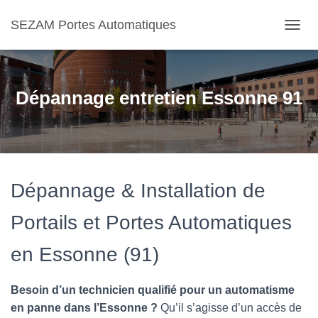
SEZAM Portes Automatiques
O
U
V
R
I
Dépannage entretien Essonne 91
R
/
F
E
R
M
E
Dépannage & Installation de
R
L
Portails et Portes Automatiques
A
N
en Essonne (91)
A
V
I
Besoin d’un technicien qualifié pour un automatisme
G
A
en panne dans l’Essonne ?
Qu’il s’agisse d’un accès de